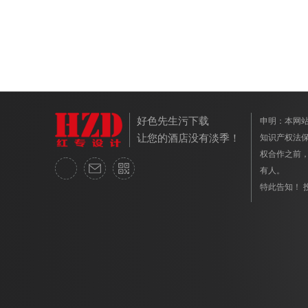
好色先生污下载
申明
让您的酒店没有淡季！
知识产权法保护
权合作之前
有人。
特此告知！ 投诉