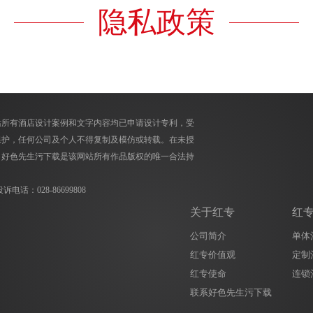
隐私政策
：本网站所有酒店设计案例和文字内容均已申请设计专利，受
，任何公司及个人不得复制及模仿或转载。在未授
，好色先生污下载是该网站所有作品版权的唯一合法持
电话：028-86699808
关于红专
红
公司简介
单体
红专价值观
定制
红专使命
连锁
联系好色先生污下载